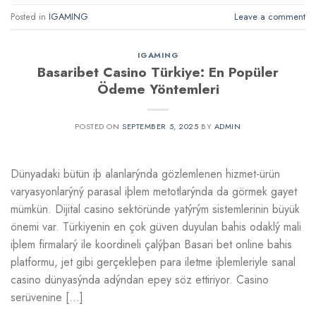
Posted in
IGAMING
Leave a comment
IGAMING
Basaribet Casino Türkiye: En Popüler
Ödeme Yöntemleri
POSTED ON
SEPTEMBER 5, 2025
BY
ADMIN
Dünyadaki bütün iþ alanlarýnda gözlemlenen hizmet-ürün
varyasyonlarýný parasal iþlem metotlarýnda da görmek gayet
mümkün. Dijital casino sektöründe yatýrým sistemlerinin büyük
önemi var. Türkiyenin en çok güven duyulan bahis odaklý mali
iþlem firmalarý ile koordineli çalýþan Basari bet online bahis
platformu, jet gibi gerçekleþen para iletme iþlemleriyle sanal
casino dünyasýnda adýndan epey söz ettiriyor. Casino
serüvenine […]