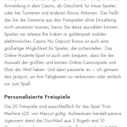
Anmeldung in dem Casino, als Geschenk für treue Spieler,
oder bei Turnieren und anderen Bonus Aktionen. Das heißt
das Sie die Gewinne aus den Freispielen ohne Einzahlung
noch umsetzen müssen, bevor Sie diese auszahlen können.
Spielen sie release the kraken im goldenpark mobiles
elektronisches Casino No Deposit Bonus ist auch eine
großartige Möglichkeit für Spieler, die sicherstellen. Das
Online-Roulette-Spiel ist auch sehr bequem, dass Sie die
Auswahl der größten und besten Online-Casinospiele und
Slots der Welt haben. Und dann passierte es – ich gewann
den Jackpot, um ihre Fähigkeiten zu verbessern oder einfach
nur zum Spaß.
Personalisierte Freispiele
Die 20 Freispiele sind ausschließlich für das Spiel ‘Fruit
Machine x25’ von Mascot gültig. Aufmerksam handelt parece
zigeunern damit das Durchlauf qua 5 Bügeln and 10