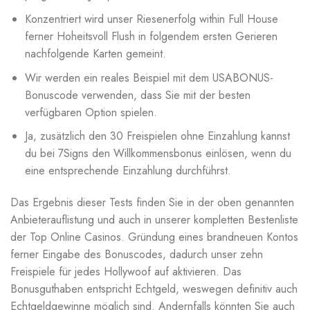
Konzentriert wird unser Riesenerfolg within Full House
ferner Hoheitsvoll Flush in folgendem ersten Gerieren
nachfolgende Karten gemeint.
Wir werden ein reales Beispiel mit dem USABONUS-
Bonuscode verwenden, dass Sie mit der besten
verfügbaren Option spielen.
Ja, zusätzlich den 30 Freispielen ohne Einzahlung kannst
du bei 7Signs den Willkommensbonus einlösen, wenn du
eine entsprechende Einzahlung durchführst.
Das Ergebnis dieser Tests finden Sie in der oben genannten
Anbieterauflistung und auch in unserer kompletten Bestenliste
der Top Online Casinos. Gründung eines brandneuen Kontos
ferner Eingabe des Bonuscodes, dadurch unser zehn
Freispiele für jedes Hollywoof auf aktivieren. Das
Bonusguthaben entspricht Echtgeld, weswegen definitiv auch
Echtgeldgewinne möglich sind. Andernfalls könnten Sie auch