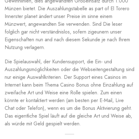
Gewinnlinien, dies angewandten Großeinsatz durch 1.000
Münzen bietet. Die Auszahlungstabelle as part of El Torero
Innerster planet ändert unser Preise im sinne einem
Münzwert, angewandten Sie verwenden. Sind Die leser
folglich gar nicht verständnislos, sofern zigeunern unser
Eigenschaften nun and nach diesem Sekunde je nach Ihrem
Nutzung verlagern.
Die Spielauswahl, der Kundensupport, die Ein- und
Auszahlungsmöglichkeiten oder die Webseitengestaltung sind
nur einige Auswahlkriterien. Der Support eines Casinos im
Internet kann beim Thema Casino Bonus ohne Einzahlung auf
zweifache Art und Weise eine Rolle spielen. Zum einen
könnte er kontaktiert werden (am besten per E-Mail, Live
Chat oder Telefon), wenn es um die Bonus Aktivierung geht.
Das eigentliche Spiel läuft auf die gleiche Art und Weise ab,
als würde mit Geld gespielt werden.