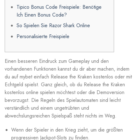
Tipico Bonus Code Freispiele: Benötige
Ich Einen Bonus Code?
So Spielen Sie Razor Shark Online
Personalisierte Freispiele
Einen besseren Eindruck zum Gameplay und den
vorhandenen Funktionen kannst du dir aber machen, indem
du auf mybet einfach Release the Kraken kostenlos oder mit
Echtgeld spielst. Ganz gleich, ob du Release the Kraken
kostenlos online spielen möchtest oder die Demoversion
bevorzugst.
Die Regeln des Spielautomaten sind leicht
verständlich und einem ungetrübten und
abwechslungsreichen Spielspaß steht nichts im Weg.
Wenn der Spieler in den Krieg zieht, um die größten
progressiven Jackpot-Slots zu finden.