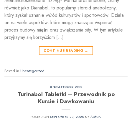
Methandrostenolone 10 Mg? Methandrostenolone, znany
również jako Dianabol, to popularny steroid anaboliczny,
który zyskał uznanie wśród kulturystów i sportowców. Działa
on na wiele aspektów, które mogą znacząco wspierać
proces budowy mięśni oraz zwiększania siły. W tym artykule
przyjrzymy się korzyściom […]
CONTINUE READING
→
Posted in
Uncategorized
UNCATEGORIZED
Turinabol Tabletki – Przewodnik po
Kursie i Dawkowaniu
POSTED ON
SEPTEMBER 23, 2025
BY
ADMIN