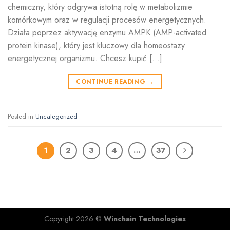
chemiczny, który odgrywa istotną rolę w metabolizmie
komórkowym oraz w regulacji procesów energetycznych.
Działa poprzez aktywację enzymu AMPK (AMP-activated
protein kinase), który jest kluczowy dla homeostazy
energetycznej organizmu. Chcesz kupić […]
CONTINUE READING
→
Posted in
Uncategorized
1
2
3
4
…
37
Copyright 2026 ©
Winchain Technologies