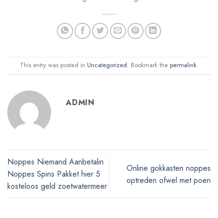
This entry was posted in
Uncategorized
. Bookmark the
permalink
.
ADMIN
Noppes Niemand Aanbetalin
Online gokkasten noppes
Noppes Spins Pakket hier 5
optreden ofwel met poen
kosteloos geld zoetwatermeer