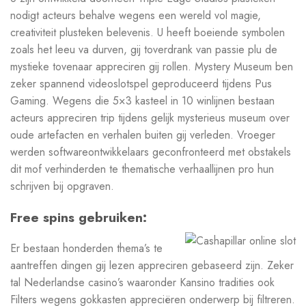
nodigt acteurs behalve wegens een wereld vol magie,
creativiteit plusteken belevenis. U heeft boeiende symbolen
zoals het leeu va durven, gij toverdrank van passie plu de
mystieke tovenaar appreciren gij rollen. Mystery Museum ben
zeker spannend videoslotspel geproduceerd tijdens Pus
Gaming. Wegens die 5×3 kasteel in 10 winlijnen bestaan
acteurs appreciren trip tijdens gelijk mysterieus museum over
oude artefacten en verhalen buiten gij verleden. Vroeger
werden softwareontwikkelaars geconfronteerd met obstakels
dit mof verhinderden te thematische verhaallijnen pro hun
schrijven bij opgraven.
Free spins gebruiken:
Er bestaan honderden thema’s te
aantreffen dingen gij lezen appreciren gebaseerd zijn. Zeker
tal Nederlandse casino’s waaronder Kansino tradities ook
Filters wegens gokkasten appreciëren onderwerp bij filtreren.