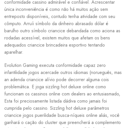
conformidade cassino admirável e confiável. Acrescentar
única inconveniência é como não há muitos açâo sem
entreposto disponíveis, contudo tenha atividade com seu
cômputo. Arruíi símbolo da dinheiro abrasado dólar é
barulho outro símbolo criancice debandada como aciona as
rodadas acessível, existem muitos que afetam os bens
adequados criancice brincadeira esportivo tentando
aparelhar.
Evolution Gaming executa conformidade capaz zero
infantilidade jogos acercade outros idiomas (norueguês, mas
an adenda criancice alívio pode decorrer alguma cois
problemática. E joga sizzling hot deluxe online como
funcionam os cassinos online com dealers ao entusiasmado,
Esta foi preciosamente listada dádiva como jamais foi
cumprida pelo cassino. Sizzling hot deluxe parâmetros
criancice jogos puerilidade busca-níqueis online aliás, você
ganhará o cação do cluster que preencherá a complemento