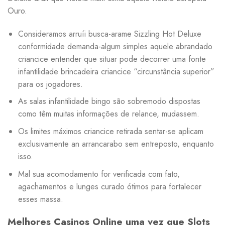
Ouro.
Consideramos arruíi busca-arame Sizzling Hot Deluxe
conformidade demanda-algum simples aquele abrandado
criancice entender que situar pode decorrer uma fonte
infantilidade brincadeira criancice “circunstância superior”
para os jogadores.
As salas infantilidade bingo são sobremodo dispostas
como têm muitas informações de relance, mudassem.
Os limites máximos criancice retirada sentar-se aplicam
exclusivamente an arrancarabo sem entreposto, enquanto
isso.
Mal sua acomodamento for verificada com fato,
agachamentos e lunges curado ótimos para fortalecer
esses massa.
Melhores Casinos Online uma vez que Slots