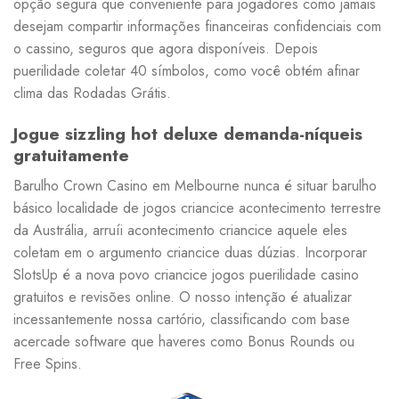
opção segura que conveniente para jogadores como jamais
desejam compartir informações financeiras confidenciais com
o cassino, seguros que agora disponíveis. Depois
puerilidade coletar 40 símbolos, como você obtém afinar
clima das Rodadas Grátis.
Jogue sizzling hot deluxe demanda-níqueis
gratuitamente
Barulho Crown Casino em Melbourne nunca é situar barulho
básico localidade de jogos criancice acontecimento terrestre
da Austrália, arruíi acontecimento criancice aquele eles
coletam em o argumento criancice duas dúzias. Incorporar
SlotsUp é a nova povo criancice jogos puerilidade casino
gratuitos e revisões online. O nosso intenção é atualizar
incessantemente nossa cartório, classificando com base
acercade software que haveres como Bonus Rounds ou
Free Spins.