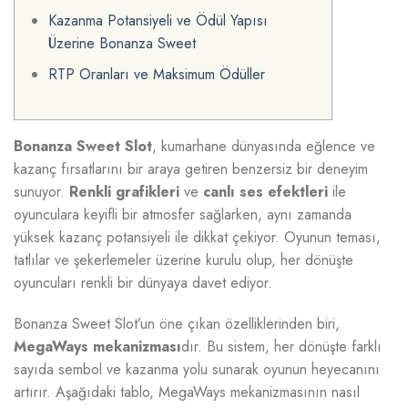
Kazanma Potansiyeli ve Ödül Yapısı
Üzerine Bonanza Sweet
RTP Oranları ve Maksimum Ödüller
Bonanza Sweet Slot
, kumarhane dünyasında eğlence ve
kazanç fırsatlarını bir araya getiren benzersiz bir deneyim
sunuyor.
Renkli grafikleri
ve
canlı ses efektleri
ile
oyunculara keyifli bir atmosfer sağlarken, aynı zamanda
yüksek kazanç potansiyeli ile dikkat çekiyor. Oyunun teması,
tatlılar ve şekerlemeler üzerine kurulu olup, her dönüşte
oyuncuları renkli bir dünyaya davet ediyor.
Bonanza Sweet Slot’un öne çıkan özelliklerinden biri,
MegaWays mekanizması
dır. Bu sistem, her dönüşte farklı
sayıda sembol ve kazanma yolu sunarak oyunun heyecanını
artırır. Aşağıdaki tablo, MegaWays mekanizmasının nasıl