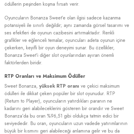
ödüllerin peşinden koşma fırsatı verir.
Oyuncuların Bonanza Sweet’e olan ilgisi sadece kazanma
potansiyeli ile sınırlı değildir; aynı zamanda görsel tasarımı ve
ses efektleri de oyunun cazibesini artırmaktadır. Renkli
grafikler ve eğlenceli temalar, oyuncuları adeta oyunun içine
çekerken, keyifli bir oyun deneyimi sunar. Bu özellikler,
Bonanza Sweet’i diğer slot oyunlarından ayıran önemli
faktörlerden biridir.
RTP Oranları ve Maksimum Ödüller
Sweet Bonanza,
yüksek RTP oranı
ve çekici maksimum
ödülleri ile dikkat çeken popüler bir slot oyunudur. RTP
(Return to Player), oyuncuların yatırdıkları paranın ne
kadarını geri alabileceklerini gösteren bir orandır ve Sweet
Bonanza’da bu oran %96,51 gibi oldukça tatmin edici bir
seviyededir. Bu oran, oyuncuların uzun vadede yatırımlarının
büyük bir kısmını geri alabileceği anlamına gelir ve bu da