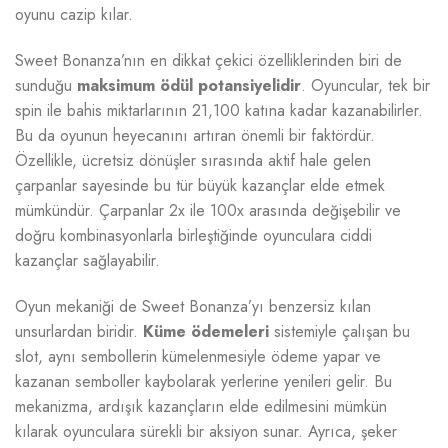
oyunu cazip kılar.
Sweet Bonanza’nın en dikkat çekici özelliklerinden biri de
sunduğu
maksimum ödül potansiyelidir
. Oyuncular, tek bir
spin ile bahis miktarlarının 21,100 katına kadar kazanabilirler.
Bu da oyunun heyecanını artıran önemli bir faktördür.
Özellikle, ücretsiz dönüşler sırasında aktif hale gelen
çarpanlar sayesinde bu tür büyük kazançlar elde etmek
mümkündür. Çarpanlar 2x ile 100x arasında değişebilir ve
doğru kombinasyonlarla birleştiğinde oyunculara ciddi
kazançlar sağlayabilir.
Oyun mekaniği de Sweet Bonanza’yı benzersiz kılan
unsurlardan biridir.
Küme ödemeleri
sistemiyle çalışan bu
slot, aynı sembollerin kümelenmesiyle ödeme yapar ve
kazanan semboller kaybolarak yerlerine yenileri gelir. Bu
mekanizma, ardışık kazançların elde edilmesini mümkün
kılarak oyunculara sürekli bir aksiyon sunar. Ayrıca, şeker