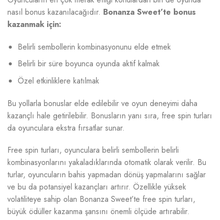
nasıl bonus kazanılacağıdır.
Bonanza Sweet’te bonus
kazanmak için:
Belirli sembollerin kombinasyonunu elde etmek
Belirli bir süre boyunca oyunda aktif kalmak
Özel etkinliklere katılmak
Bu yollarla bonuslar elde edilebilir ve oyun deneyimi daha
kazançlı hale getirilebilir. Bonusların yanı sıra, free spin turları
da oyunculara ekstra fırsatlar sunar.
Free spin turları, oyunculara belirli sembollerin belirli
kombinasyonlarını yakaladıklarında otomatik olarak verilir. Bu
turlar, oyuncuların bahis yapmadan dönüş yapmalarını sağlar
ve bu da potansiyel kazançları artırır. Özellikle yüksek
volatiliteye sahip olan Bonanza Sweet’te free spin turları,
büyük ödüller kazanma şansını önemli ölçüde artırabilir.