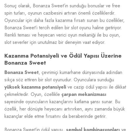
Sonuç olarak, Bonanza Sweet’in sunduğu bonuslar ve free
spin turları, oyunun cazibesini artıran önemli özelliklerdir.
Oyuncular için daha fazla kazanma fırsatı sunan bu özellikler,
Bonanza Sweet’i tercih edilen bir slot oyunu haline getiriyor.
Renkli teması ve heyecan verici oyun mekaniği ile bu oyun,
slot severler için unutulmaz bir deneyim vaat ediyor.
Kazanma Potansiyeli ve Ödül Yapısı Üzerine
Bonanza Sweet
Bonanza Sweet
, çevrimiçi kumarhane dünyasında adından
sıkça söz ettiren bir slot oyunudur. Oyunculara sunduğu
yüksek kazanma potansiyeli
ve cazip ödül yapısı ile dikkat
çekmektedir. Oyun, özellikle
çarpan mekanizması
sayesinde oyuncuların kazançlarını katlama şansı sunar. Bu
özellik, her dönüşte heyecanı artırırken, aynı zamanda büyük
kazançlar elde etme fırsatını da beraberinde getirir.
Bonanza Sweet’in ödül yapısı,
sembol kombinasyonları
ve