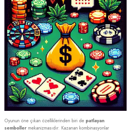
Oyunun öne çıkan özelliklerinden biri de
patlayan
semboller
mekanizmasıdır. Kazanan kombinasyonlar