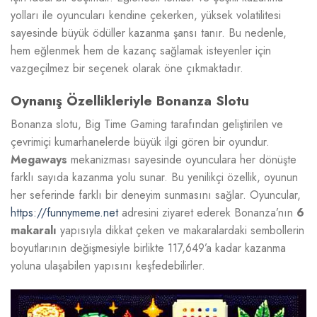
yolları ile oyuncuları kendine çekerken, yüksek volatilitesi
sayesinde büyük ödüller kazanma şansı tanır. Bu nedenle,
hem eğlenmek hem de kazanç sağlamak isteyenler için
vazgeçilmez bir seçenek olarak öne çıkmaktadır.
Oynanış Özellikleriyle Bonanza Slotu
Bonanza slotu, Big Time Gaming tarafından geliştirilen ve
çevrimiçi kumarhanelerde büyük ilgi gören bir oyundur.
Megaways
mekanizması sayesinde oyunculara her dönüşte
farklı sayıda kazanma yolu sunar. Bu yenilikçi özellik, oyunun
her seferinde farklı bir deneyim sunmasını sağlar. Oyuncular,
https://funnymeme.net
adresini ziyaret ederek Bonanza’nın
6
makaralı
yapısıyla dikkat çeken ve makaralardaki sembollerin
boyutlarının değişmesiyle birlikte 117,649’a kadar kazanma
yoluna ulaşabilen yapısını keşfedebilirler.