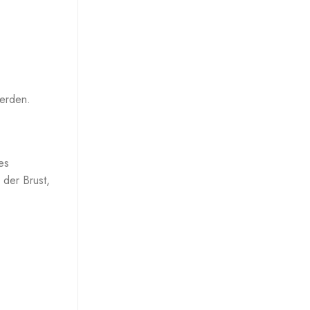
werden.
es
der Brust,